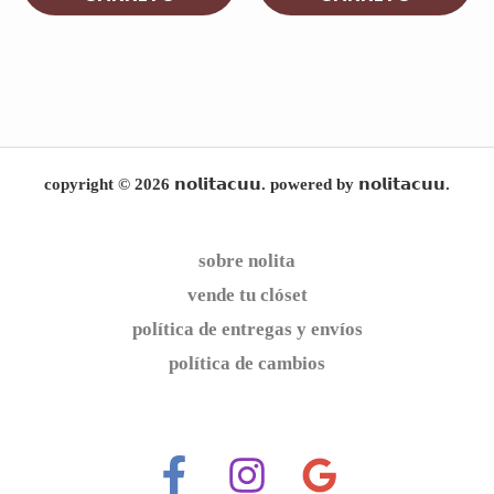
copyright © 2026 𝗻𝗼𝗹𝗶𝘁𝗮𝗰𝘂𝘂. powered by 𝗻𝗼𝗹𝗶𝘁𝗮𝗰𝘂𝘂.
sobre nolita
vende tu clóset
política de entregas y envíos
política de cambios