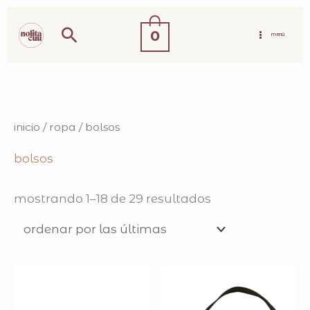
ir
buscar
0
al
MENÚ
contenido
sorted
inicio
/
ropa
/ bolsos
by
latest
bolsos
mostrando 1–18 de 29 resultados