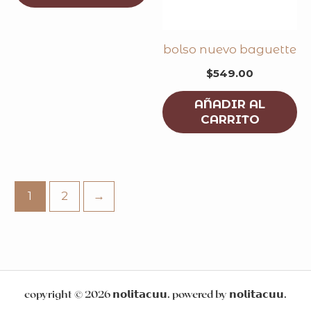
bolso nuevo baguette
$
549.00
AÑADIR AL
CARRITO
1
2
→
copyright © 2026 𝗻𝗼𝗹𝗶𝘁𝗮𝗰𝘂𝘂. powered by 𝗻𝗼𝗹𝗶𝘁𝗮𝗰𝘂𝘂.