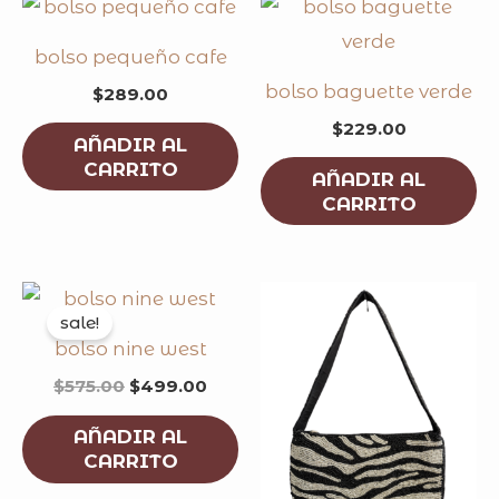
bolso pequeño cafe
bolso baguette verde
$
289.00
$
229.00
AÑADIR AL
CARRITO
AÑADIR AL
CARRITO
original
current
price
price
sale!
was:
is:
bolso nine west
$575.00.
$499.00.
$
575.00
$
499.00
AÑADIR AL
CARRITO