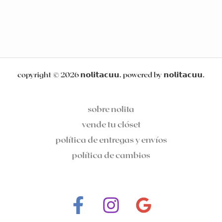
copyright © 2026 𝗻𝗼𝗹𝗶𝘁𝗮𝗰𝘂𝘂. powered by 𝗻𝗼𝗹𝗶𝘁𝗮𝗰𝘂𝘂.
sobre nolita
vende tu clóset
política de entregas y envíos
política de cambios