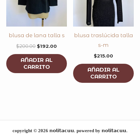
blusa de lana talla s
blusa traslúcida talla
s-m
$
200.00
$
192.00
$
215.00
AÑADIR AL
CARRITO
AÑADIR AL
CARRITO
copyright © 2026 𝗻𝗼𝗹𝗶𝘁𝗮𝗰𝘂𝘂. powered by 𝗻𝗼𝗹𝗶𝘁𝗮𝗰𝘂𝘂.