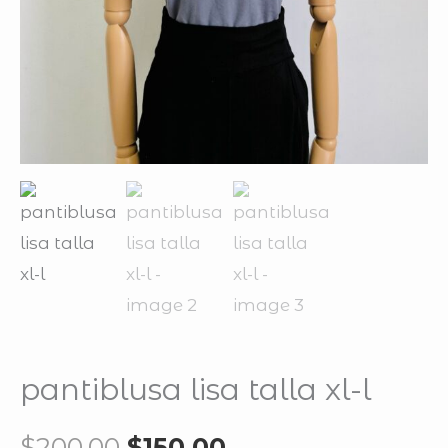
pantiblusa lisa talla xl-l
$
200.00
$
150.00