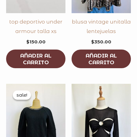
top deportivo under
blusa vintage unitalla
armour talla xs
lentejuelas
$
150.00
$
350.00
AÑADIR AL
AÑADIR AL
CARRITO
CARRITO
original
current
price
price
sale!
sale!
was:
is:
$200.00.
$192.00.