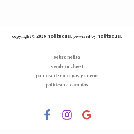
copyright © 2026 𝗻𝗼𝗹𝗶𝘁𝗮𝗰𝘂𝘂. powered by 𝗻𝗼𝗹𝗶𝘁𝗮𝗰𝘂𝘂.
sobre nolita
vende tu clóset
política de entregas y envíos
política de cambios