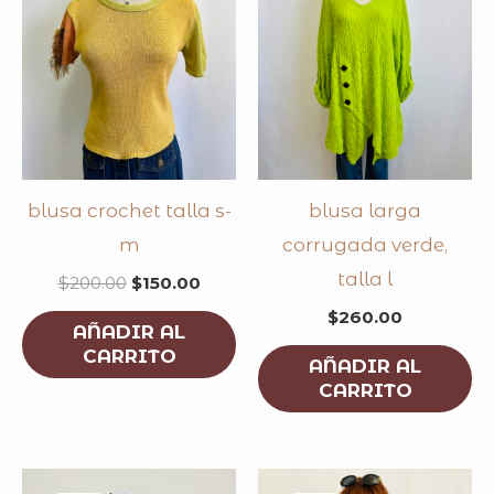
blusa crochet talla s-
blusa larga
m
corrugada verde,
talla l
$
200.00
$
150.00
$
260.00
AÑADIR AL
CARRITO
AÑADIR AL
CARRITO
original
current
original
curren