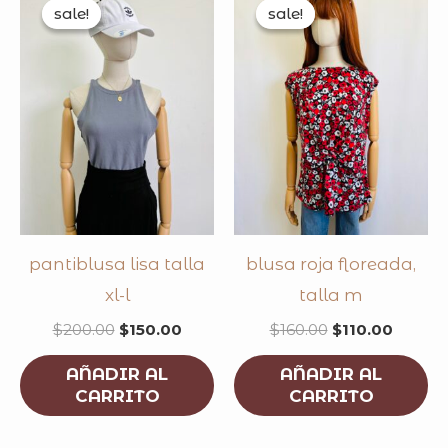
price
price
price
price
sale!
sale!
sale!
sale!
was:
is:
was:
is:
$200.00.
$150.00.
$160.00.
$110.0
pantiblusa lisa talla
blusa roja floreada,
xl-l
talla m
$
200.00
$
150.00
$
160.00
$
110.00
AÑADIR AL
AÑADIR AL
CARRITO
CARRITO