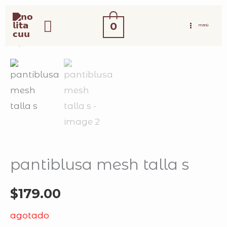
ir
buscar
al
0
MENÚ
contenido
pantiblusa mesh talla s
$
179.00
agotado