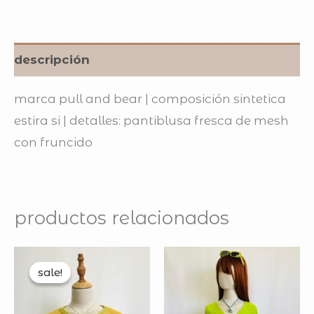
descripción
marca pull and bear | composición sintetica
estira si | detalles: pantiblusa fresca de mesh
con fruncido
productos relacionados
original
current
price
price
sale!
sale!
was:
is:
$200.00.
$150.00.