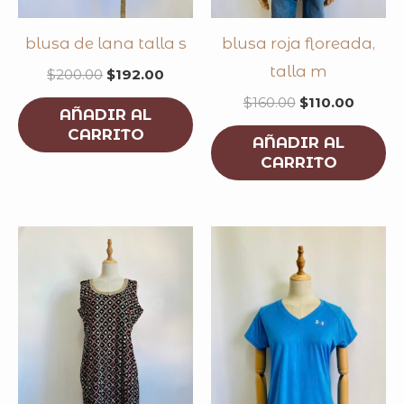
blusa de lana talla s
blusa roja floreada,
talla m
$
200.00
$
192.00
$
160.00
$
110.00
AÑADIR AL
CARRITO
AÑADIR AL
CARRITO