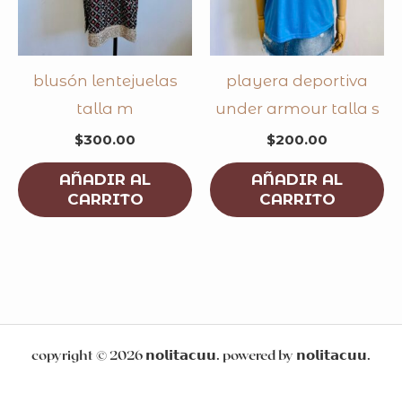
blusón lentejuelas
playera deportiva
talla m
under armour talla s
$
300.00
$
200.00
AÑADIR AL
AÑADIR AL
CARRITO
CARRITO
copyright © 2026 𝗻𝗼𝗹𝗶𝘁𝗮𝗰𝘂𝘂. powered by 𝗻𝗼𝗹𝗶𝘁𝗮𝗰𝘂𝘂.