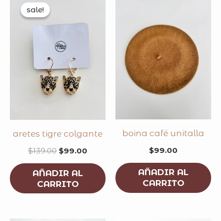
price
price
sale!
sale!
was:
is:
$139.00.
$99.00.
boina café unitalla
aretes tigre colgante
$
99.00
$
139.00
$
99.00
AÑADIR AL
AÑADIR AL
CARRITO
CARRITO