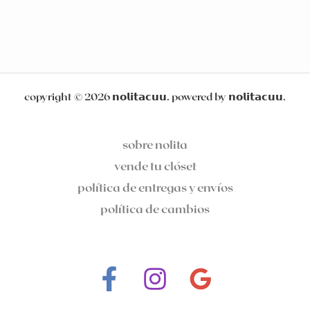
copyright © 2026 𝗻𝗼𝗹𝗶𝘁𝗮𝗰𝘂𝘂. powered by 𝗻𝗼𝗹𝗶𝘁𝗮𝗰𝘂𝘂.
sobre nolita
vende tu clóset
política de entregas y envíos
política de cambios