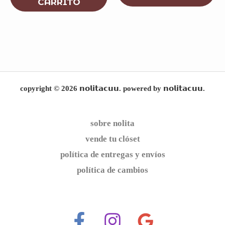
CARRITO
copyright © 2026 𝗻𝗼𝗹𝗶𝘁𝗮𝗰𝘂𝘂. powered by 𝗻𝗼𝗹𝗶𝘁𝗮𝗰𝘂𝘂.
sobre nolita
vende tu clóset
política de entregas y envíos
política de cambios