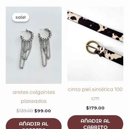
original
current
price
price
sale!
sale!
was:
is:
$139.00.
$99.00.
cinto piel sintética 100
aretes colgantes
cm
plateados
$
179.00
$
139.00
$
99.00
AÑADIR AL
AÑADIR AL
CARRITO