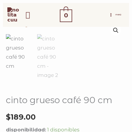
ir
buscar
al
0
MENÚ
contenido
cinto
grueso
café
90
cm
cantidad
cinto grueso café 90 cm
$
189.00
disponibilidad:
1 disponibles