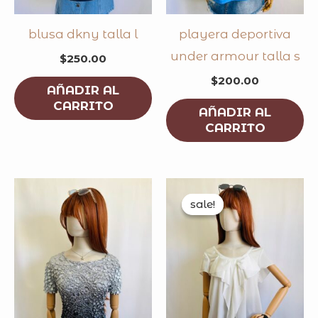
blusa dkny talla l
playera deportiva
under armour talla s
$
250.00
$
200.00
AÑADIR AL
CARRITO
AÑADIR AL
CARRITO
original
curren
price
price
sale!
sale!
was:
is:
$150.00.
$100.0