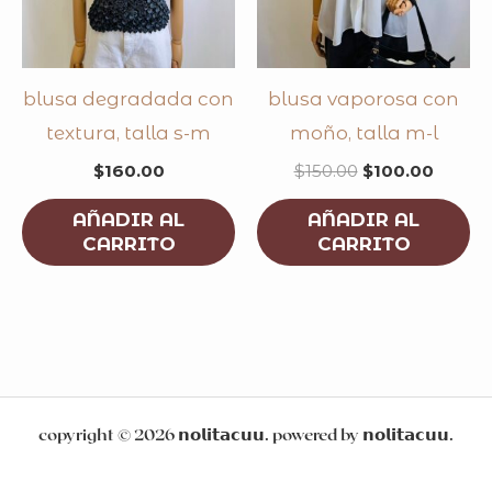
blusa degradada con
blusa vaporosa con
textura, talla s-m
moño, talla m-l
$
160.00
$
150.00
$
100.00
AÑADIR AL
AÑADIR AL
CARRITO
CARRITO
copyright © 2026 𝗻𝗼𝗹𝗶𝘁𝗮𝗰𝘂𝘂. powered by 𝗻𝗼𝗹𝗶𝘁𝗮𝗰𝘂𝘂.