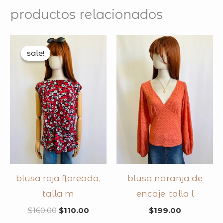
productos relacionados
original
current
price
price
sale!
sale!
was:
is:
$160.00.
$110.00.
blusa roja floreada,
blusa naranja de
talla m
encaje, talla l
$
160.00
$
110.00
$
199.00