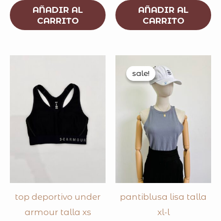
AÑADIR AL
AÑADIR AL
CARRITO
CARRITO
original
curren
price
price
sale!
sale!
was:
is:
$200.00.
$150.0
top deportivo under
pantiblusa lisa talla
armour talla xs
xl-l