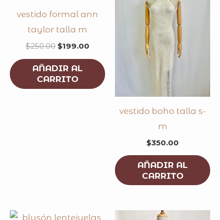
$250.00.
$199.00.
vestido formal ann
taylor talla m
$
250.00
$
199.00
AÑADIR AL
CARRITO
vestido boho talla s-
m
$
350.00
AÑADIR AL
CARRITO