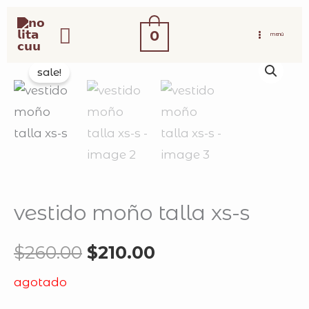
ir
buscar
al
0
MENÚ
contenido
original
current
sale!
price
price
was:
is:
$260.00.
$210.00.
vestido moño talla xs-s
$
260.00
$
210.00
agotado