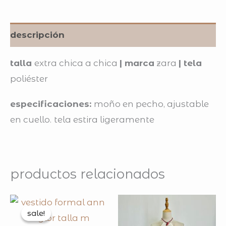
descripción
talla
extra chica a chica
| marca
zara
| tela
poliéster
especificaciones:
moño en pecho, ajustable
en cuello.
tela estira ligeramente
productos relacionados
original
current
price
price
sale!
sale!
was:
is: