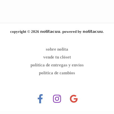
copyright © 2026 𝗻𝗼𝗹𝗶𝘁𝗮𝗰𝘂𝘂. powered by 𝗻𝗼𝗹𝗶𝘁𝗮𝗰𝘂𝘂.
sobre nolita
vende tu clóset
política de entregas y envíos
política de cambios