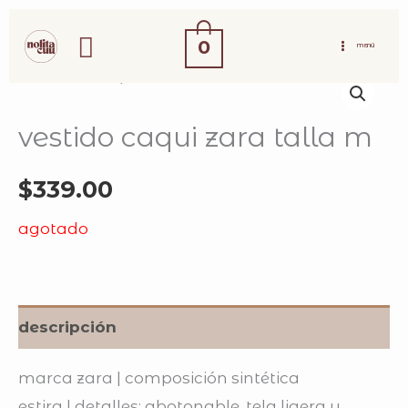
ir
buscar
al
0
MENÚ
contenido
vestido caqui zara talla m
$
339.00
agotado
descripción
marca zara | composición sintética
estira | detalles: abotonable, tela ligera y