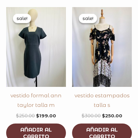
original
current
original
curre
price
price
price
price
sale!
sale!
sale!
sale!
was:
is:
was:
is:
$250.00.
$199.00.
$300.00.
$250.
vestido formal ann
vestido estampados
taylor talla m
talla s
$
250.00
$
199.00
$
300.00
$
250.00
AÑADIR AL
AÑADIR AL
CARRITO
CARRITO