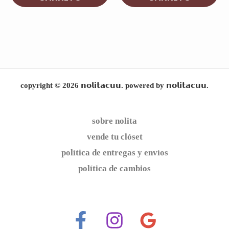
copyright © 2026 𝗻𝗼𝗹𝗶𝘁𝗮𝗰𝘂𝘂. powered by 𝗻𝗼𝗹𝗶𝘁𝗮𝗰𝘂𝘂.
sobre nolita
vende tu clóset
política de entregas y envíos
política de cambios