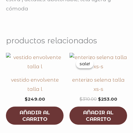
cómoda
productos relacionados
original
curren
price
price
sale!
sale!
was:
is:
$310.00.
$253.0
vestido envolvente
enterizo selena talla
talla l
xs-s
$
249.00
$
310.00
$
253.00
AÑADIR AL
AÑADIR AL
CARRITO
CARRITO