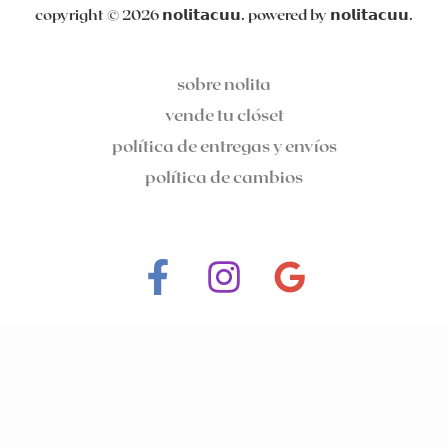
copyright © 2026 𝗻𝗼𝗹𝗶𝘁𝗮𝗰𝘂𝘂. powered by 𝗻𝗼𝗹𝗶𝘁𝗮𝗰𝘂𝘂.
sobre nolita
vende tu clóset
política de entregas y envíos
política de cambios