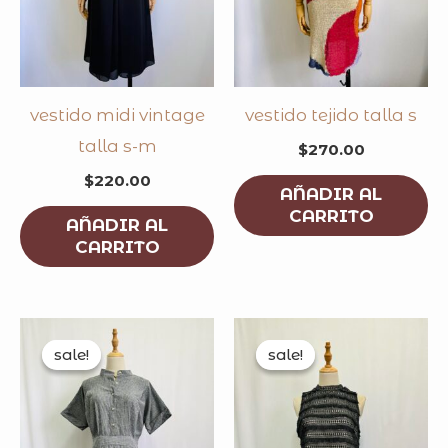
vestido midi vintage
vestido tejido talla s
talla s-m
$
270.00
$
220.00
AÑADIR AL
CARRITO
AÑADIR AL
CARRITO
original
current
original
curren
price
price
price
price
sale!
sale!
sale!
sale!
was:
is:
was:
is:
$215.00.
$149.00.
$250.00.
$199.0