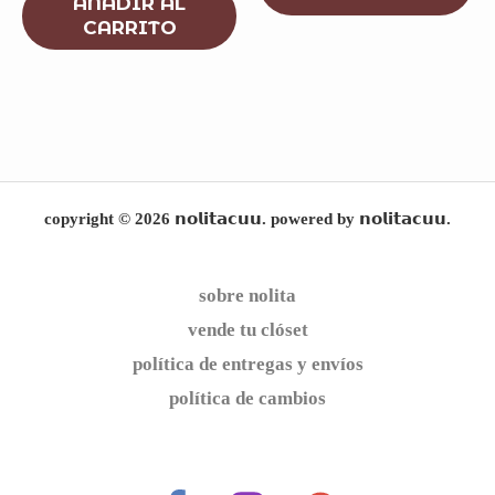
AÑADIR AL
CARRITO
copyright © 2026 𝗻𝗼𝗹𝗶𝘁𝗮𝗰𝘂𝘂. powered by 𝗻𝗼𝗹𝗶𝘁𝗮𝗰𝘂𝘂.
sobre nolita
vende tu clóset
política de entregas y envíos
política de cambios