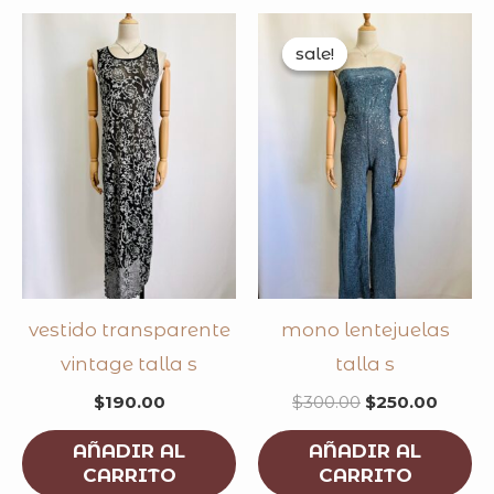
original
curre
price
price
sale!
sale!
was:
is:
$300.00.
$250.
vestido transparente
mono lentejuelas
vintage talla s
talla s
$
190.00
$
300.00
$
250.00
AÑADIR AL
AÑADIR AL
CARRITO
CARRITO