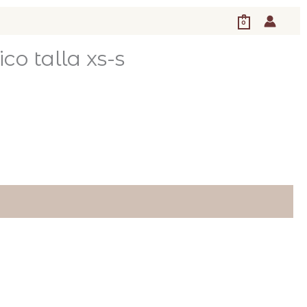
0
co talla xs-s