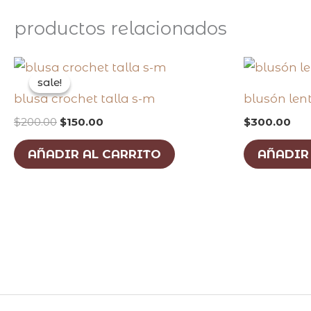
productos relacionados
original
current
price
price
sale!
sale!
was:
is:
blusa crochet talla s-m
blusón lent
$200.00.
$150.00.
$
200.00
$
150.00
$
300.00
AÑADIR AL CARRITO
AÑADIR