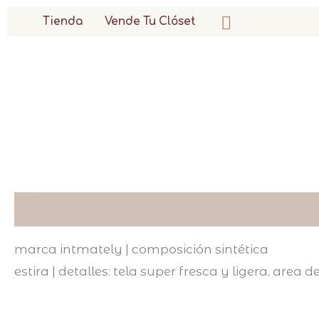
ir
buscar
Tienda
Vende Tu Clóset
al
contenido
descripción
marca intmately | composición sintética
estira | detalles: tela super fresca y ligera, area