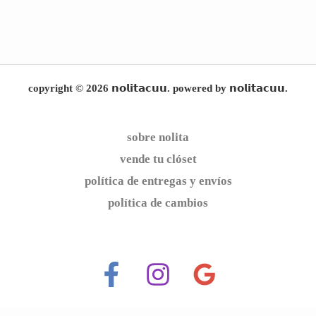
copyright © 2026 𝗻𝗼𝗹𝗶𝘁𝗮𝗰𝘂𝘂. powered by 𝗻𝗼𝗹𝗶𝘁𝗮𝗰𝘂𝘂.
sobre nolita
vende tu clóset
política de entregas y envíos
política de cambios