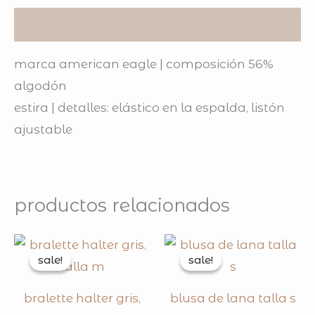
descripción
marca american eagle | composición 56%
algodón
estira | detalles: elástico en la espalda, listón
ajustable
productos relacionados
original
current
original
curren
price
price
price
price
sale!
sale!
sale!
sale!
was:
is:
was:
is:
$130.00.
$80.00.
$200.00.
$192.0
bralette halter gris,
blusa de lana talla s