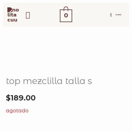
ir
buscar
al
0
MENÚ
contenido
top mezclilla talla s
$
189.00
agotado