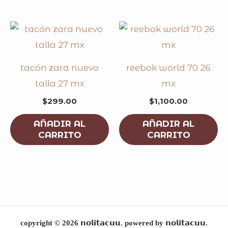
tacón zara nuevo
reebok world 70 26
talla 27 mx
mx
$
299.00
$
1,100.00
AÑADIR AL
AÑADIR AL
CARRITO
CARRITO
copyright © 2026 𝗻𝗼𝗹𝗶𝘁𝗮𝗰𝘂𝘂. powered by 𝗻𝗼𝗹𝗶𝘁𝗮𝗰𝘂𝘂.