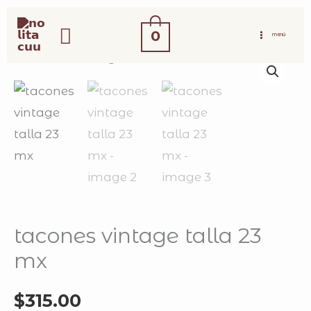
ir
buscar
al
0
MENÚ
contenido
tacones
vintage
talla
23
mx
cantidad
tacones vintage talla 23
mx
$
315.00