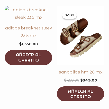
original
curre
price
price
sale!
sale!
was:
is:
$459.00.
$349.
adidas breaknet sleek
23.5 mx
$
1,350.00
AÑADIR AL
CARRITO
sandalias hm 26 mx
$
459.00
$
349.00
AÑADIR AL
CARRITO