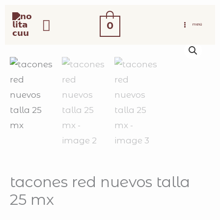
ir
buscar
al
0
MENÚ
contenido
tacones red nuevos talla
25 mx