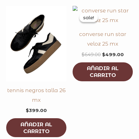
original
curre
price
price
sale!
sale!
was:
is:
$649.00.
$499.
converse run star
veloz 25 mx
$
649.00
$
499.00
AÑADIR AL
CARRITO
tennis negros talla 26
mx
$
399.00
AÑADIR AL
CARRITO