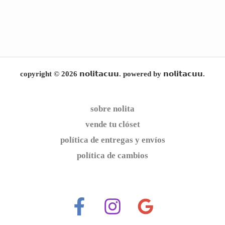
copyright © 2026 𝗻𝗼𝗹𝗶𝘁𝗮𝗰𝘂𝘂. powered by 𝗻𝗼𝗹𝗶𝘁𝗮𝗰𝘂𝘂.
sobre nolita
vende tu clóset
política de entregas y envíos
política de cambios