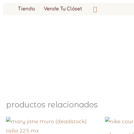
ir
buscar
Tienda
Vende Tu Clóset
al
contenido
productos relacionados