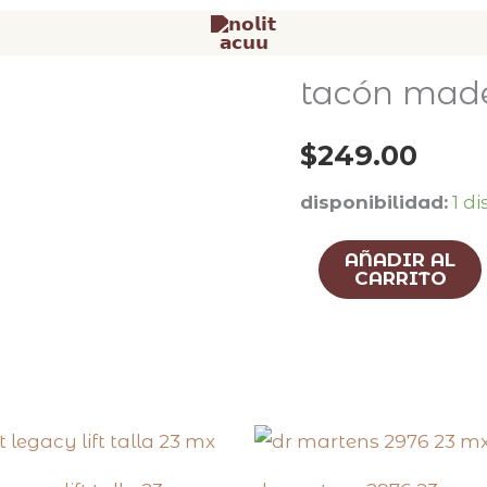
tacón made
tacón
madera
$
249.00
talla
23
disponibilidad:
1 d
mx
cantidad
AÑADIR AL
CARRITO