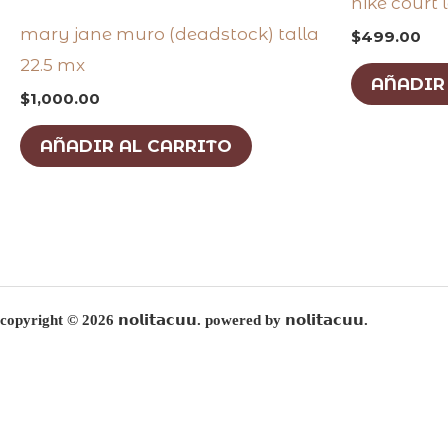
nike court 
mary jane muro (deadstock) talla
$
499.00
22.5 mx
AÑADIR
$
1,000.00
AÑADIR AL CARRITO
copyright © 2026 𝗻𝗼𝗹𝗶𝘁𝗮𝗰𝘂𝘂. powered by 𝗻𝗼𝗹𝗶𝘁𝗮𝗰𝘂𝘂.