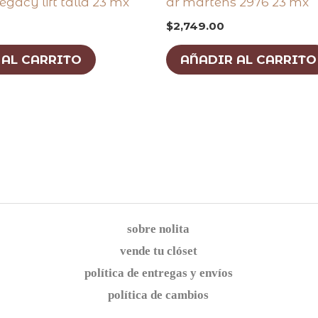
legacy lift talla 23 mx
dr martens 2976 23 mx
$
2,749.00
 AL CARRITO
AÑADIR AL CARRITO
sobre nolita
vende tu clóset
política de entregas y envíos
política de cambios