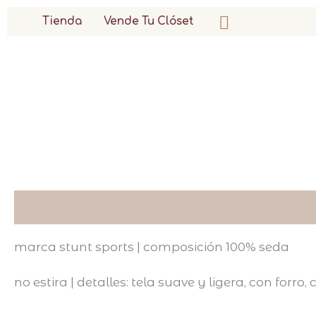
ir
buscar
Tienda
Vende Tu Clóset
al
contenido
descripción
marca stunt sports | composición 100% seda
no estira | detalles: tela suave y ligera, con forro, 