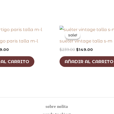
inal
current
original
current
ce
price
price
price
sale!
sale!
:
is:
was:
is:
igo paris talla m-l
suéter vintage talla s-m
0.00.
$149.00.
$239.00.
$149.00.
9.00
$
239.00
$
149.00
 AL CARRITO
AÑADIR AL CARRITO
sobre nolita