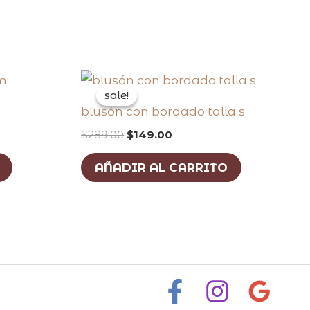
original
current
price
price
sale!
sale!
was:
is:
blusón con bordado talla s
$289.00.
$149.00.
$
289.00
$
149.00
AÑADIR AL CARRITO