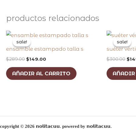
productos relacionados
original
current
orig
price
price
pri
sale!
sale!
sale!
sale!
was:
is:
was
ensamble estampado talla s
suéter vért
$289.00.
$149.00.
$30
$
289.00
$
149.00
$
300.00
$
14
AÑADIR AL CARRITO
AÑADIR
copyright © 2026 𝗻𝗼𝗹𝗶𝘁𝗮𝗰𝘂𝘂. powered by 𝗻𝗼𝗹𝗶𝘁𝗮𝗰𝘂𝘂.