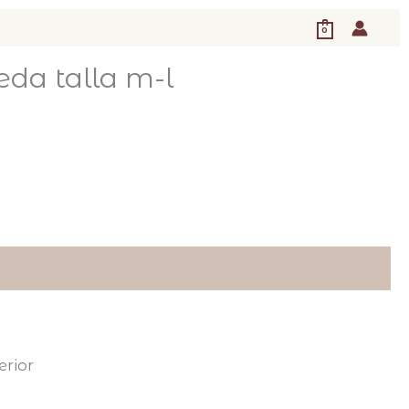
0
eda talla m-l
erior