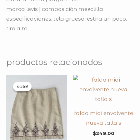
marca levis | composición mezclilla
especificaciones: tela gruesa, estira un poco.
tiro alto
productos relacionados
original
current
price
price
sale!
sale!
was:
is:
$159.00.
$109.00.
falda midi envolvente
nueva talla s
$
249.00