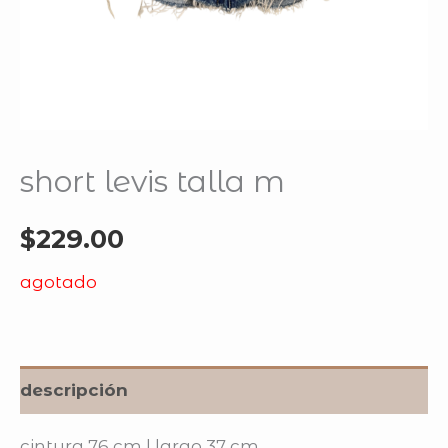
short levis talla m
$
229.00
agotado
descripción
cintura 76 cm | largo 37 cm