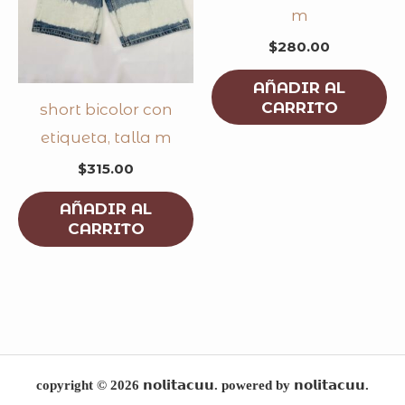
m
$
280.00
AÑADIR AL
CARRITO
short bicolor con
etiqueta, talla m
$
315.00
AÑADIR AL
CARRITO
copyright © 2026 𝗻𝗼𝗹𝗶𝘁𝗮𝗰𝘂𝘂. powered by 𝗻𝗼𝗹𝗶𝘁𝗮𝗰𝘂𝘂.