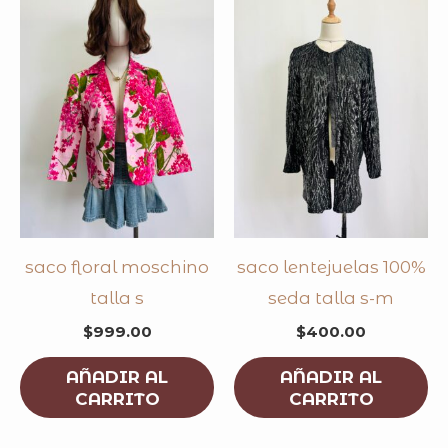
saco floral moschino
saco lentejuelas 100%
talla s
seda talla s-m
$
999.00
$
400.00
AÑADIR AL
AÑADIR AL
CARRITO
CARRITO