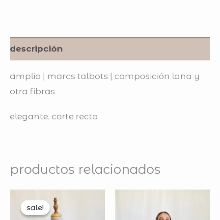
descripción
amplio | marcs talbots | composición lana y
otra fibras
elegante, corte recto
productos relacionados
original
current
price
price
sale!
sale!
was:
is: