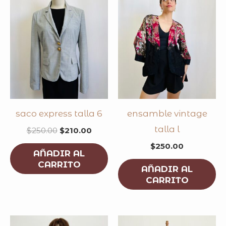
$250.00.
$210.00.
saco express talla 6
ensamble vintage
talla l
$
250.00
$
210.00
$
250.00
AÑADIR AL
CARRITO
AÑADIR AL
CARRITO