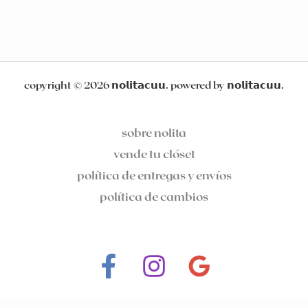
copyright © 2026 𝗻𝗼𝗹𝗶𝘁𝗮𝗰𝘂𝘂. powered by 𝗻𝗼𝗹𝗶𝘁𝗮𝗰𝘂𝘂.
sobre nolita
vende tu clóset
política de entregas y envíos
política de cambios