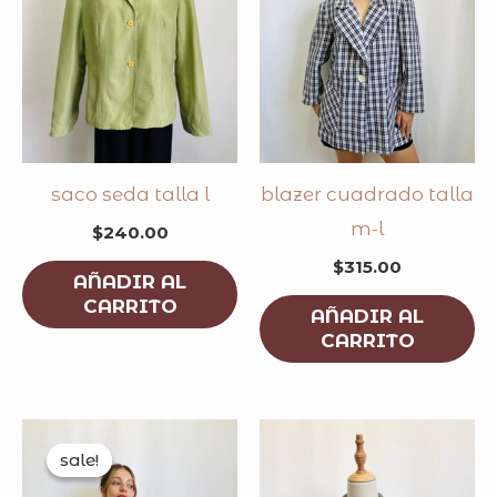
saco seda talla l
blazer cuadrado talla
m-l
$
240.00
$
315.00
AÑADIR AL
CARRITO
AÑADIR AL
CARRITO
original
current
price
price
sale!
sale!
was:
is:
$300.00.
$250.00.