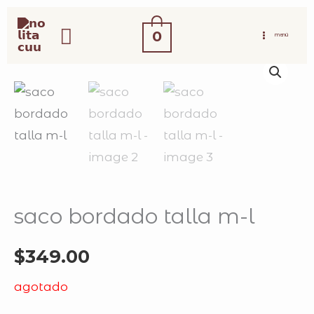
ir
buscar
al
0
MENÚ
contenido
saco bordado talla m-l
$
349.00
agotado