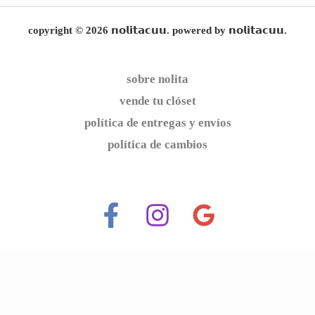
copyright © 2026 𝗻𝗼𝗹𝗶𝘁𝗮𝗰𝘂𝘂. powered by 𝗻𝗼𝗹𝗶𝘁𝗮𝗰𝘂𝘂.
sobre nolita
vende tu clóset
política de entregas y envíos
política de cambios