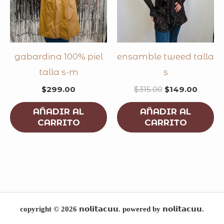
gabardina 100% piel
ensamble tweed talla
talla s-m
s
$
299.00
$
315.00
$
149.00
AÑADIR AL
AÑADIR AL
CARRITO
CARRITO
copyright © 2026 𝗻𝗼𝗹𝗶𝘁𝗮𝗰𝘂𝘂. powered by 𝗻𝗼𝗹𝗶𝘁𝗮𝗰𝘂𝘂.