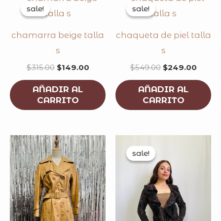
price
price
price
price
sale!
sale!
sale!
sale!
was:
is:
was:
is:
$315.00.
$149.00.
$549.00.
$249.
chamarra beige talla
chaqueta de piel talla
s
s
$
315.00
$
149.00
$
549.00
$
249.00
AÑADIR AL
AÑADIR AL
CARRITO
CARRITO
original
curren
price
price
sale!
sale!
was:
is:
$315.00.
$149.0