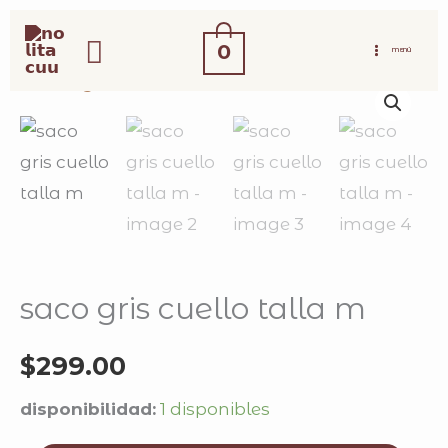
ir
buscar
al
0
MENÚ
contenido
saco
gris
cuello
talla
m
cantidad
saco gris cuello talla m
$
299.00
disponibilidad:
1 disponibles