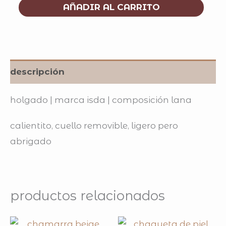
AÑADIR AL CARRITO
descripción
holgado | marca isda | composición lana
calientito, cuello removible, ligero pero
abrigado
productos relacionados
original
current
original
curre