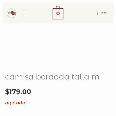
ir
buscar
al
0
MENÚ
contenido
camisa bordada talla m
$
179.00
agotado