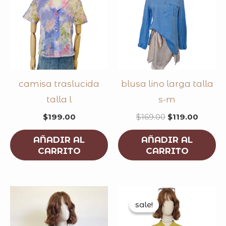
camisa traslucida
blusa lino larga talla
talla l
s-m
$
199.00
$
169.00
$
119.00
AÑADIR AL
AÑADIR AL
CARRITO
CARRITO
original
curren
price
price
sale!
sale!
was:
is:
$179.00.
$149.0