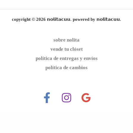
copyright © 2026 𝗻𝗼𝗹𝗶𝘁𝗮𝗰𝘂𝘂. powered by 𝗻𝗼𝗹𝗶𝘁𝗮𝗰𝘂𝘂.
sobre nolita
vende tu clóset
política de entregas y envíos
política de cambios