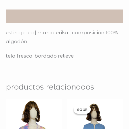
descripción
estira poco | marca erika | composición 100%
algodón.
tela fresca, bordado relieve
productos relacionados
original
curren
price
price
sale!
sale!
was:
is:
$169.00.
$119.0