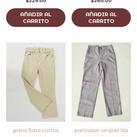
$
229.00
$
260.00
AÑADIR AL
AÑADIR AL
CARRITO
CARRITO
jeans flare cortos
pantalon vinipiel lila