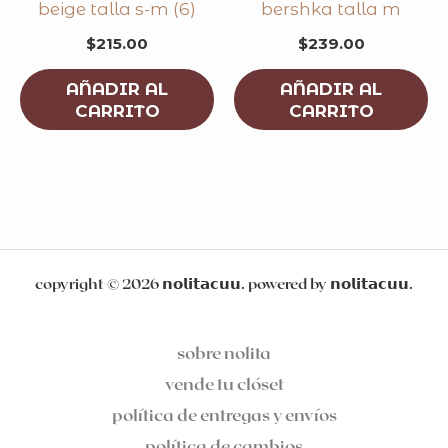
beige talla s-m (6)
bershka talla m
$
215.00
$
239.00
AÑADIR AL
AÑADIR AL
CARRITO
CARRITO
copyright © 2026 𝗻𝗼𝗹𝗶𝘁𝗮𝗰𝘂𝘂. powered by 𝗻𝗼𝗹𝗶𝘁𝗮𝗰𝘂𝘂.
sobre nolita
vende tu clóset
política de entregas y envíos
política de cambios