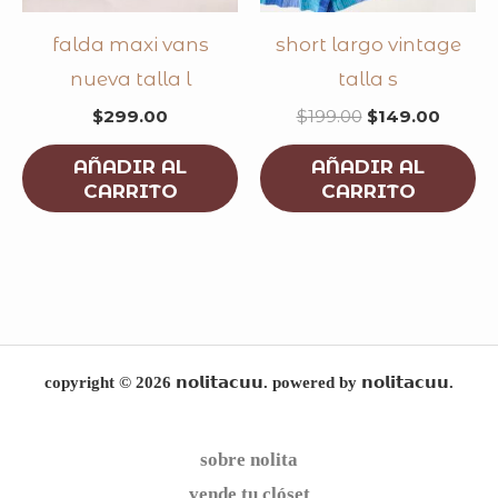
falda maxi vans
short largo vintage
nueva talla l
talla s
$
299.00
$
199.00
$
149.00
AÑADIR AL
AÑADIR AL
CARRITO
CARRITO
copyright © 2026 𝗻𝗼𝗹𝗶𝘁𝗮𝗰𝘂𝘂. powered by 𝗻𝗼𝗹𝗶𝘁𝗮𝗰𝘂𝘂.
sobre nolita
vende tu clóset