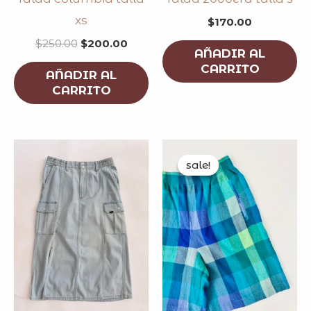
xs
$
170.00
$
250.00
$
200.00
AÑADIR AL
CARRITO
AÑADIR AL
CARRITO
original
curren
price
price
sale!
sale!
was:
is:
$199.00.
$149.0