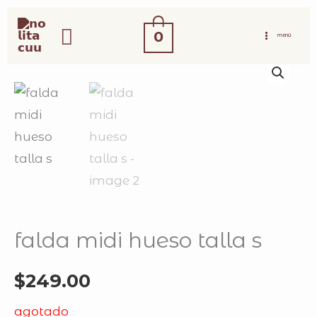
ir
buscar
al
0
MENÚ
contenido
falda midi hueso talla s
$
249.00
agotado