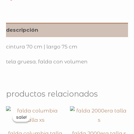
descripción
cintura 70 cm | largo 75 cm
tela gruesa, falda con volumen
productos relacionados
original
current
price
price
sale!
sale!
was:
is:
$250.00.
$200.00.
falda columbia talla
falda 2000era talla s