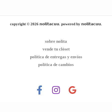
copyright © 2026 𝗻𝗼𝗹𝗶𝘁𝗮𝗰𝘂𝘂. powered by 𝗻𝗼𝗹𝗶𝘁𝗮𝗰𝘂𝘂.
sobre nolita
vende tu clóset
política de entregas y envíos
política de cambios