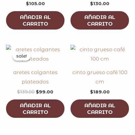
$
105.00
$
130.00
AÑADIR AL
AÑADIR AL
CARRITO
CARRITO
original
current
price
price
sale!
sale!
was:
is:
$139.00.
$99.00.
aretes colgantes
cinto grueso café 100
plateados
cm
$
139.00
$
99.00
$
189.00
AÑADIR AL
AÑADIR AL
CARRITO
CARRITO