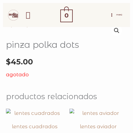
ir
buscar
al
0
MENÚ
contenido
pinza polka dots
$
45.00
agotado
productos relacionados
lentes cuadrados
lentes aviador