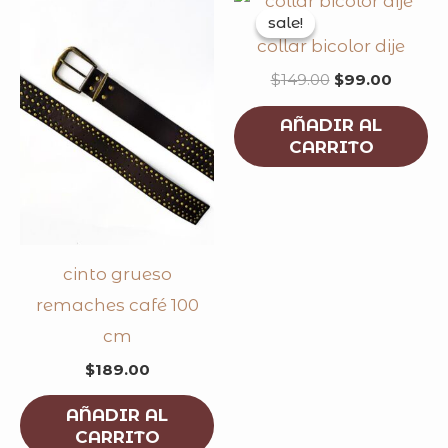
price
price
sale!
sale!
was:
is:
collar bicolor dije
$149.00.
$99.00
$
149.00
$
99.00
AÑADIR AL
CARRITO
cinto grueso
remaches café 100
cm
$
189.00
AÑADIR AL
CARRITO