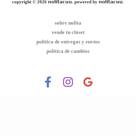
copyright © 2026 𝗻𝗼𝗹𝗶𝘁𝗮𝗰𝘂𝘂. powered by 𝗻𝗼𝗹𝗶𝘁𝗮𝗰𝘂𝘂.
sobre nolita
vende tu clóset
política de entregas y envíos
política de cambios