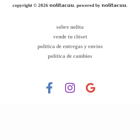
copyright © 2026 𝗻𝗼𝗹𝗶𝘁𝗮𝗰𝘂𝘂. powered by 𝗻𝗼𝗹𝗶𝘁𝗮𝗰𝘂𝘂.
sobre nolita
vende tu clóset
política de entregas y envíos
política de cambios