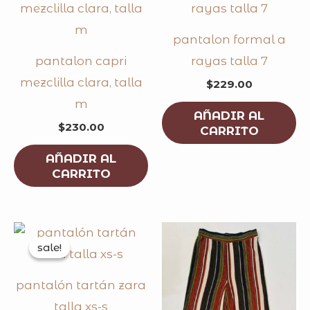
pantalon formal a
pantalon capri
rayas talla 7
mezclilla clara, talla
$
229.00
m
AÑADIR AL
$
230.00
CARRITO
AÑADIR AL
CARRITO
original
current
price
price
sale!
sale!
was:
is:
$300.00.
$180.00.
pantalón tartán zara
talla xs-s