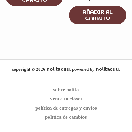
CARRITO
AÑADIR AL
CARRITO
copyright © 2026 𝗻𝗼𝗹𝗶𝘁𝗮𝗰𝘂𝘂. powered by 𝗻𝗼𝗹𝗶𝘁𝗮𝗰𝘂𝘂.
sobre nolita
vende tu clóset
política de entregas y envíos
política de cambios