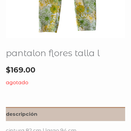
pantalon flores talla l
$
169.00
agotado
descripción
cintura 82 cm | largo 94 cm