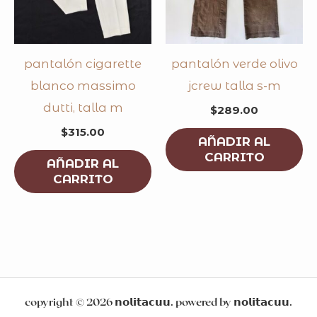
pantalón cigarette
pantalón verde olivo
blanco massimo
jcrew talla s-m
dutti, talla m
$
289.00
$
315.00
AÑADIR AL
CARRITO
AÑADIR AL
CARRITO
copyright © 2026 𝗻𝗼𝗹𝗶𝘁𝗮𝗰𝘂𝘂. powered by 𝗻𝗼𝗹𝗶𝘁𝗮𝗰𝘂𝘂.