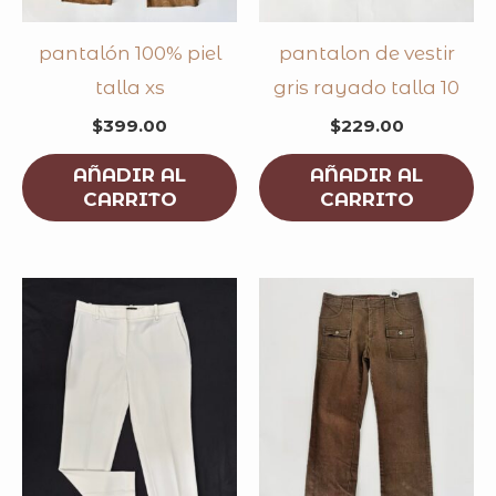
pantalón 100% piel
pantalon de vestir
talla xs
gris rayado talla 10
$
399.00
$
229.00
AÑADIR AL
AÑADIR AL
CARRITO
CARRITO