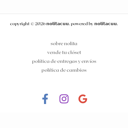
copyright © 2026 𝗻𝗼𝗹𝗶𝘁𝗮𝗰𝘂𝘂. powered by 𝗻𝗼𝗹𝗶𝘁𝗮𝗰𝘂𝘂.
sobre nolita
vende tu clóset
política de entregas y envíos
política de cambios