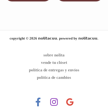
copyright © 2026 𝗻𝗼𝗹𝗶𝘁𝗮𝗰𝘂𝘂. powered by 𝗻𝗼𝗹𝗶𝘁𝗮𝗰𝘂𝘂.
sobre nolita
vende tu clóset
política de entregas y envíos
política de cambios