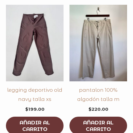
legging deportivo old
pantalon 100%
navy talla xs
algodón talla m
$
199.00
$
220.00
AÑADIR AL
AÑADIR AL
CARRITO
CARRITO