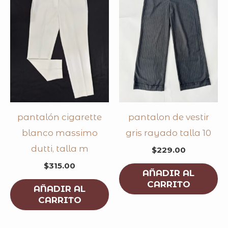
pantalón cigarette
pantalon de vestir
blanco massimo
gris rayado talla 10
dutti, talla m
$
229.00
$
315.00
AÑADIR AL
CARRITO
AÑADIR AL
CARRITO