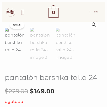
ir
buscar
al
0
MENÚ
contenido
original
current
sale!
price
price
was:
is:
$229.00.
$149.00.
pantalón bershka talla 24
$
229.00
$
149.00
agotado