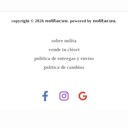
copyright © 2026 𝗻𝗼𝗹𝗶𝘁𝗮𝗰𝘂𝘂. powered by 𝗻𝗼𝗹𝗶𝘁𝗮𝗰𝘂𝘂.
sobre nolita
vende tu clóset
política de entregas y envíos
política de cambios