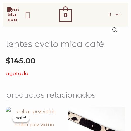
ir
buscar
al
0
MENÚ
contenido
lentes ovalo mica café
$
145.00
agotado
productos relacionados
original
current
price
price
sale!
sale!
was:
is:
collar pez vidrio
$169.00.
$99.00.