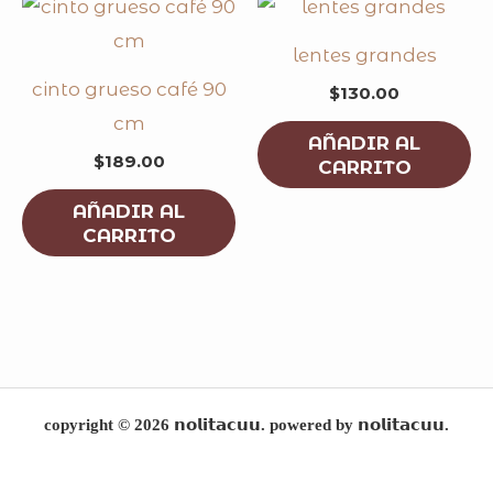
lentes grandes
cinto grueso café 90
$
130.00
cm
AÑADIR AL
$
189.00
CARRITO
AÑADIR AL
CARRITO
copyright © 2026 𝗻𝗼𝗹𝗶𝘁𝗮𝗰𝘂𝘂. powered by 𝗻𝗼𝗹𝗶𝘁𝗮𝗰𝘂𝘂.