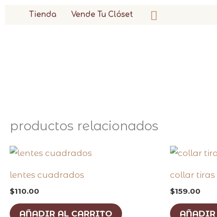
ir
buscar
Tienda
Vende Tu Clóset
al
contenido
productos relacionados
lentes cuadrados
collar tira
$
110.00
$
159.00
AÑADIR AL CARRITO
AÑADIR