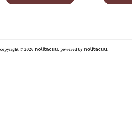
copyright © 2026 𝗻𝗼𝗹𝗶𝘁𝗮𝗰𝘂𝘂. powered by 𝗻𝗼𝗹𝗶𝘁𝗮𝗰𝘂𝘂.