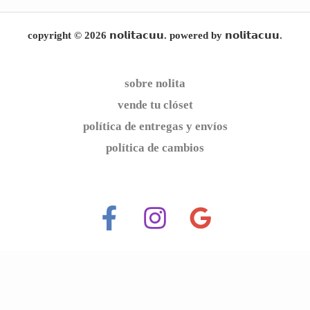
copyright © 2026 𝗻𝗼𝗹𝗶𝘁𝗮𝗰𝘂𝘂. powered by 𝗻𝗼𝗹𝗶𝘁𝗮𝗰𝘂𝘂.
sobre nolita
vende tu clóset
política de entregas y envíos
política de cambios