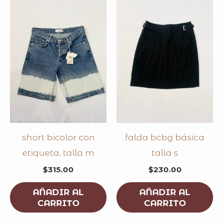
short bicolor con
falda bcbg básica
etiqueta, talla m
talla s
$
315.00
$
230.00
AÑADIR AL
AÑADIR AL
CARRITO
CARRITO