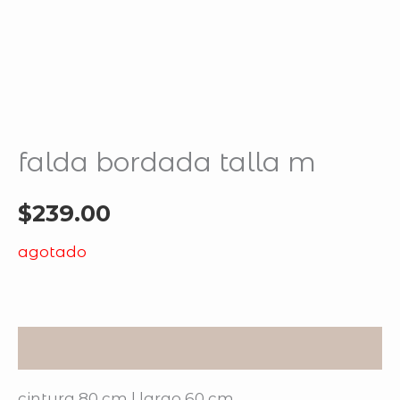
falda bordada talla m
$
239.00
agotado
descripción
cintura 80 cm | largo 60 cm