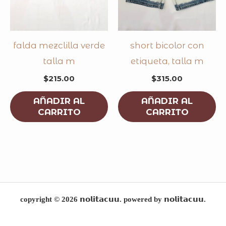
falda mezclilla verde
short bicolor con
talla m
etiqueta, talla m
$
215.00
$
315.00
AÑADIR AL
AÑADIR AL
CARRITO
CARRITO
copyright © 2026 𝗻𝗼𝗹𝗶𝘁𝗮𝗰𝘂𝘂. powered by 𝗻𝗼𝗹𝗶𝘁𝗮𝗰𝘂𝘂.