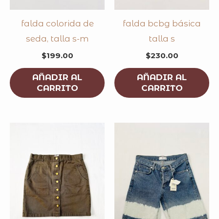
falda colorida de
falda bcbg básica
seda, talla s-m
talla s
$
199.00
$
230.00
AÑADIR AL
AÑADIR AL
CARRITO
CARRITO