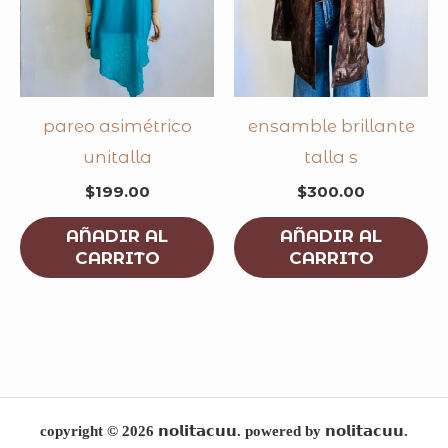
pareo asimétrico
ensamble brillante
unitalla
talla s
$
199.00
$
300.00
AÑADIR AL
AÑADIR AL
CARRITO
CARRITO
copyright © 2026 𝗻𝗼𝗹𝗶𝘁𝗮𝗰𝘂𝘂. powered by 𝗻𝗼𝗹𝗶𝘁𝗮𝗰𝘂𝘂.