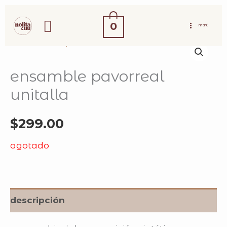
ir
buscar
al
0
MENÚ
contenido
ensamble pavorreal
unitalla
$
299.00
agotado
descripción