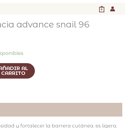
0
ncia advance snail 96
isponibles
AÑADIR AL
CARRITO
dad y fortalecer la barrera cutánea. es ligera,