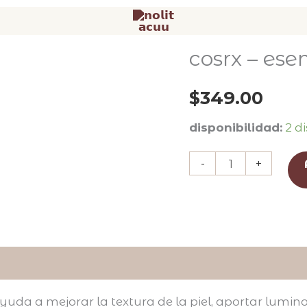
cosrx – ese
cosrx
-
$
349.00
esencia
advance
disponibilidad:
2 d
snail
96
-
+
cantidad
da a mejorar la textura de la piel, aportar luminosi