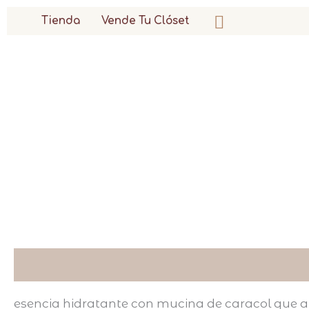
ir
buscar
Tienda
Vende Tu Clóset
al
contenido
descripción
esencia hidratante con mucina de caracol que ayu