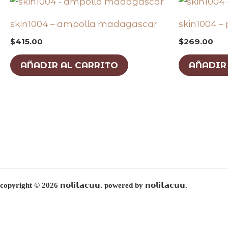
skin1004 – ampolla madagascar
skin1004 – 
$
415.00
$
269.00
AÑADIR AL CARRITO
AÑADIR
copyright © 2026 𝗻𝗼𝗹𝗶𝘁𝗮𝗰𝘂𝘂. powered by 𝗻𝗼𝗹𝗶𝘁𝗮𝗰𝘂𝘂.