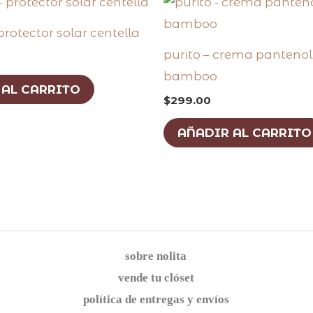
protector solar centella
purito – crema panteno
bamboo
 AL CARRITO
$
299.00
AÑADIR AL CARRITO
sobre nolita
vende tu clóset
política de entregas y envíos