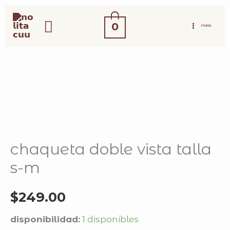
ir
buscar
al
0
MENÚ
contenido
chaqueta
doble
vista
talla
s-
m
cantidad
chaqueta doble vista talla
s-m
$
249.00
disponibilidad:
1 disponibles