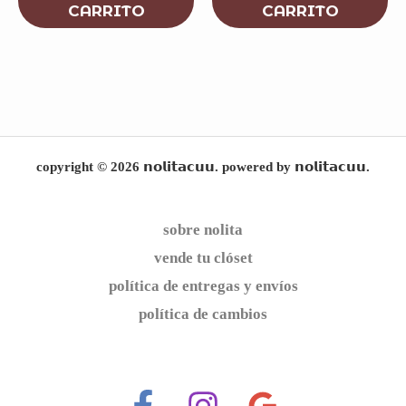
CARRITO
CARRITO
copyright © 2026 𝗻𝗼𝗹𝗶𝘁𝗮𝗰𝘂𝘂. powered by 𝗻𝗼𝗹𝗶𝘁𝗮𝗰𝘂𝘂.
sobre nolita
vende tu clóset
política de entregas y envíos
política de cambios