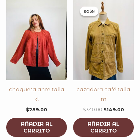
original
curre
price
price
sale!
sale!
was:
is:
$340.00.
$149.
chaqueta ante talla
cazadora café talla
xl
m
$
289.00
$
340.00
$
149.00
AÑADIR AL
AÑADIR AL
CARRITO
CARRITO