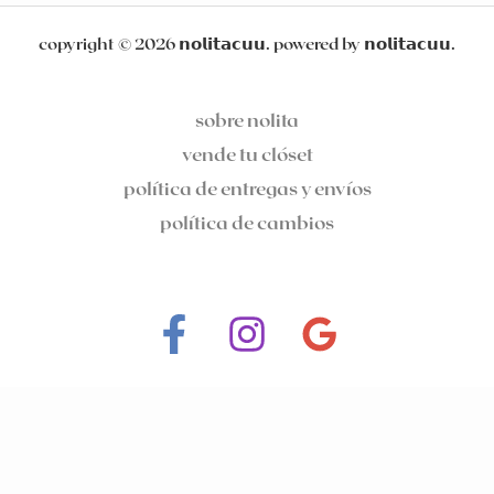
copyright © 2026 𝗻𝗼𝗹𝗶𝘁𝗮𝗰𝘂𝘂. powered by 𝗻𝗼𝗹𝗶𝘁𝗮𝗰𝘂𝘂.
sobre nolita
vende tu clóset
política de entregas y envíos
política de cambios