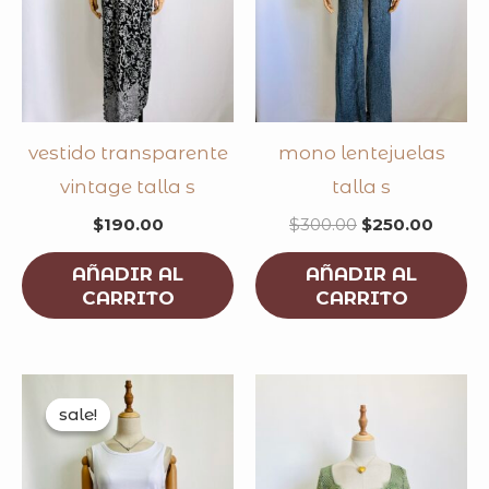
vestido transparente
mono lentejuelas
vintage talla s
talla s
$
190.00
$
300.00
$
250.00
AÑADIR AL
AÑADIR AL
CARRITO
CARRITO
original
current
price
price
sale!
sale!
was:
is:
$200.00.
$149.00.