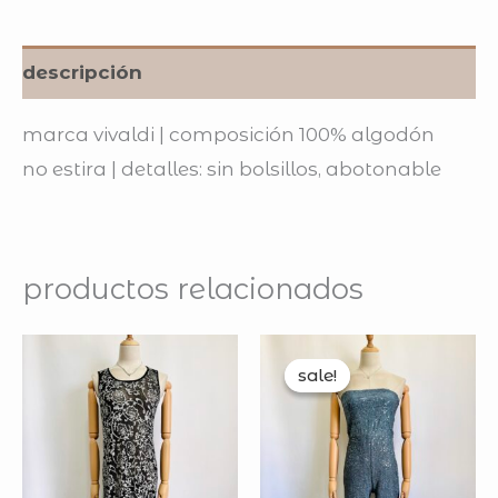
descripción
marca vivaldi | composición 100% algodón
no estira | detalles: sin bolsillos, abotonable
productos relacionados
original
curre
price
price
sale!
sale!
was:
is:
$300.00.
$250.