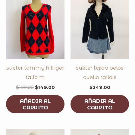
$199.00.
$149.00.
sueter tommy hilfiger
suéter tejido pelos
talla m
cuello talla s
$
199.00
$
149.00
$
249.00
AÑADIR AL
AÑADIR AL
CARRITO
CARRITO
original
current
original
curren