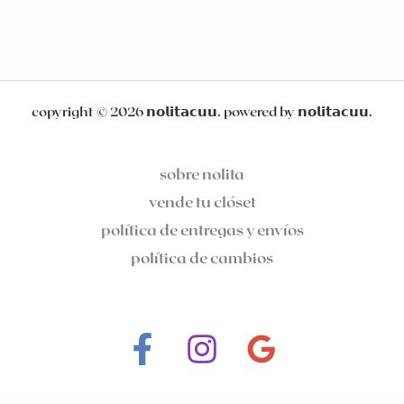
copyright © 2026 𝗻𝗼𝗹𝗶𝘁𝗮𝗰𝘂𝘂. powered by 𝗻𝗼𝗹𝗶𝘁𝗮𝗰𝘂𝘂.
sobre nolita
vende tu clóset
política de entregas y envíos
política de cambios