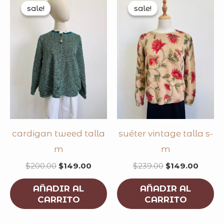
price
price
price
price
sale!
sale!
sale!
sale!
was:
is:
was:
is:
$200.00.
$149.00.
$239.00.
$149.0
cardigan tweed talla
suéter vintage talla s-
m
m
$
200.00
$
149.00
$
239.00
$
149.00
AÑADIR AL
AÑADIR AL
CARRITO
CARRITO