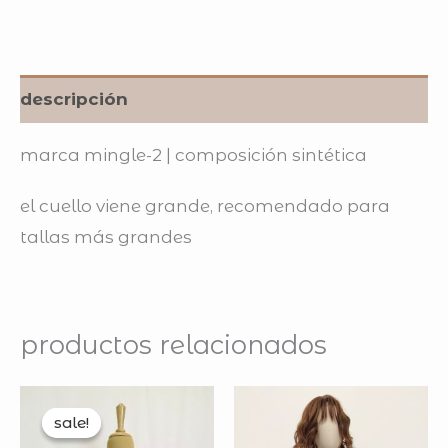
descripción
marca mingle-2 | composición sintética
el cuello viene grande, recomendado para
tallas más grandes
productos relacionados
original
current
price
price
sale!
sale!
was:
is: