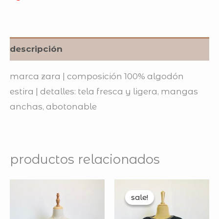
descripción
marca zara | composición 100% algodón
estira | detalles: tela fresca y ligera, mangas
anchas, abotonable
productos relacionados
original
curren
price
price
sale!
sale!
was:
is:
$200.00.
$192.0