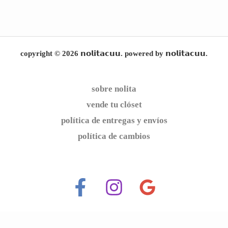
copyright © 2026 𝗻𝗼𝗹𝗶𝘁𝗮𝗰𝘂𝘂. powered by 𝗻𝗼𝗹𝗶𝘁𝗮𝗰𝘂𝘂.
sobre nolita
vende tu clóset
política de entregas y envíos
política de cambios