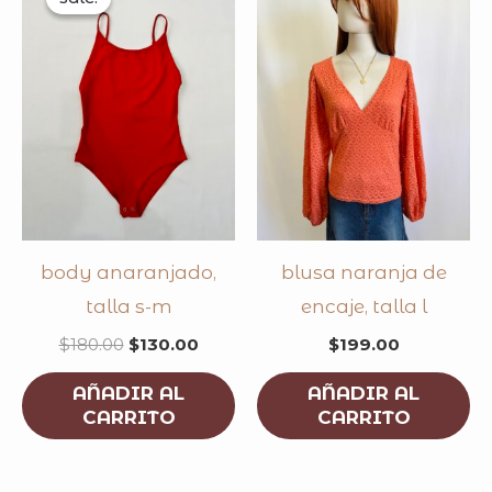
was:
is:
$180.00.
$130.00.
body anaranjado,
blusa naranja de
talla s-m
encaje, talla l
$
180.00
$
130.00
$
199.00
AÑADIR AL
AÑADIR AL
CARRITO
CARRITO