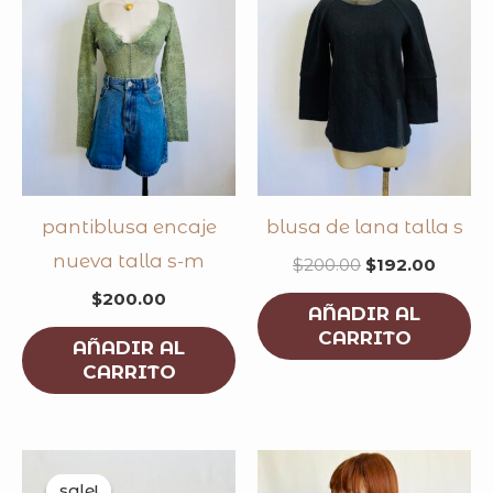
pantiblusa encaje
blusa de lana talla s
nueva talla s-m
$
200.00
$
192.00
$
200.00
AÑADIR AL
CARRITO
AÑADIR AL
CARRITO
original
current
price
price
sale!
sale!