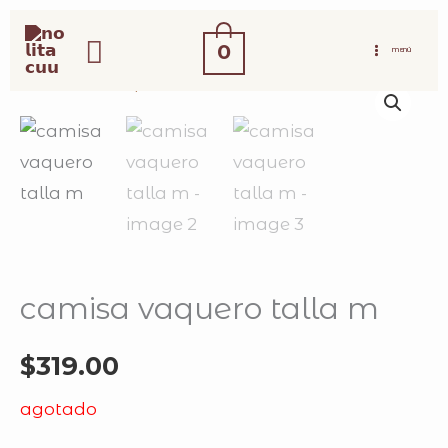
ir
buscar
al
0
MENÚ
contenido
camisa vaquero talla m
$
319.00
agotado