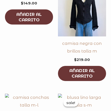
$
149.00
AÑADIR AL
CARRITO
camisa negra con
brillos talla m
$
219.00
AÑADIR AL
CARRITO
original
curren
price
price
sale!
sale!
was:
is:
$169.00.
$119.0