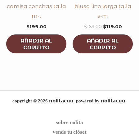
camisa conchas talla
blusa lino larga talla
m-l
s-m
$
199.00
$
169.00
$
119.00
AÑADIR AL
AÑADIR AL
CARRITO
CARRITO
copyright © 2026 𝗻𝗼𝗹𝗶𝘁𝗮𝗰𝘂𝘂. powered by 𝗻𝗼𝗹𝗶𝘁𝗮𝗰𝘂𝘂.
sobre nolita
vende tu clóset