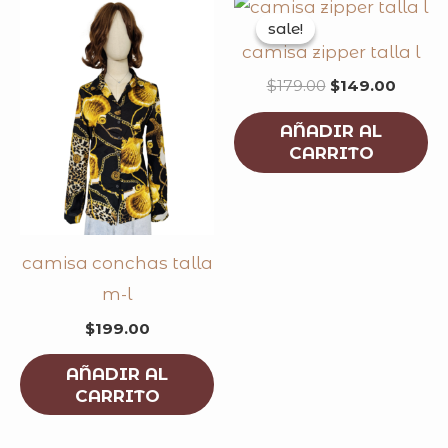
original
curren
price
price
sale!
sale!
was:
is:
camisa zipper talla l
$179.00.
$149.0
$
179.00
$
149.00
AÑADIR AL
CARRITO
camisa conchas talla
m-l
$
199.00
AÑADIR AL
CARRITO