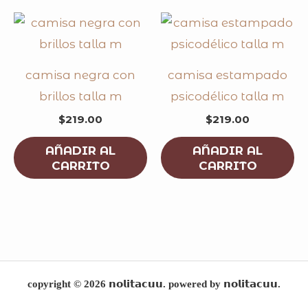
camisa negra con
camisa estampado
brillos talla m
psicodélico talla m
$
219.00
$
219.00
AÑADIR AL
AÑADIR AL
CARRITO
CARRITO
copyright © 2026 𝗻𝗼𝗹𝗶𝘁𝗮𝗰𝘂𝘂. powered by 𝗻𝗼𝗹𝗶𝘁𝗮𝗰𝘂𝘂.