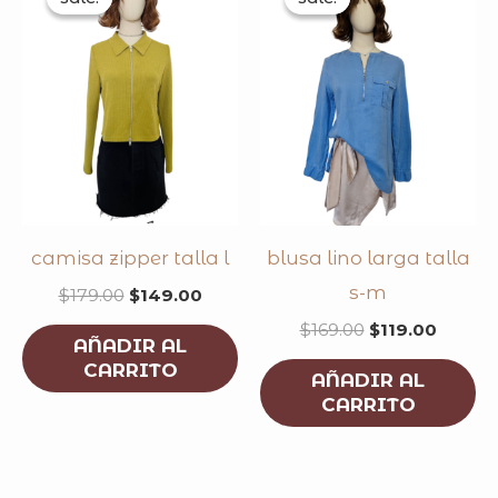
was:
is:
was:
is:
$179.00.
$149.00.
$169.00.
$119.0
camisa zipper talla l
blusa lino larga talla
s-m
$
179.00
$
149.00
$
169.00
$
119.00
AÑADIR AL
CARRITO
AÑADIR AL
CARRITO