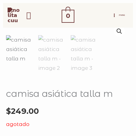
ir
buscar
al
0
MENÚ
contenido
camisa asiática talla m
$
249.00
agotado