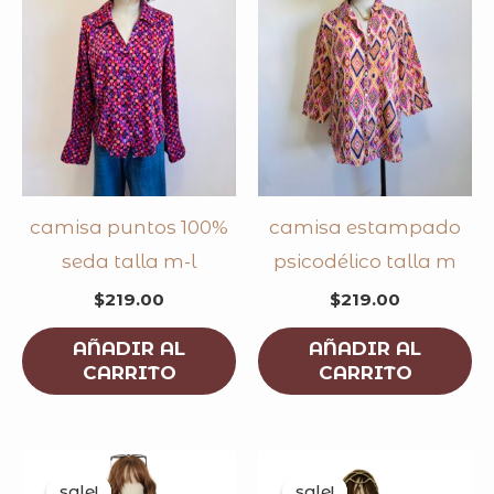
camisa puntos 100%
camisa estampado
seda talla m-l
psicodélico talla m
$
219.00
$
219.00
AÑADIR AL
AÑADIR AL
CARRITO
CARRITO
original
current
original
curren
price
price
price
price
sale!
sale!
sale!
sale!