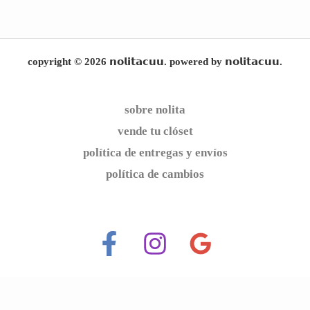
copyright © 2026 𝗻𝗼𝗹𝗶𝘁𝗮𝗰𝘂𝘂. powered by 𝗻𝗼𝗹𝗶𝘁𝗮𝗰𝘂𝘂.
sobre nolita
vende tu clóset
política de entregas y envíos
política de cambios