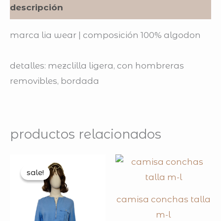
descripción
marca lia wear | composición 100% algodon
detalles:
mezclilla ligera, con hombreras
removibles, bordada
productos relacionados
original
current
price
price
sale!
sale!
was:
is:
$169.00.
$119.00.
camisa conchas talla
m-l