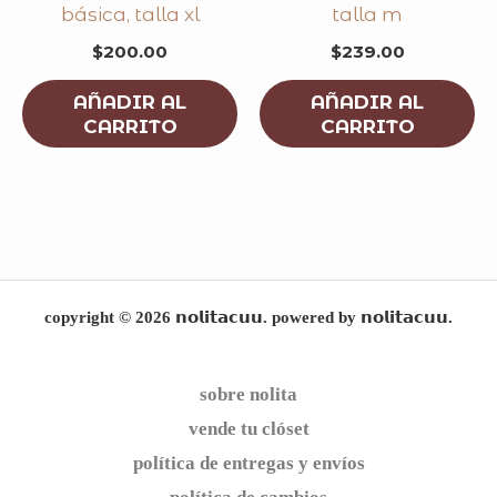
básica, talla xl
talla m
$
200.00
$
239.00
AÑADIR AL
AÑADIR AL
CARRITO
CARRITO
copyright © 2026 𝗻𝗼𝗹𝗶𝘁𝗮𝗰𝘂𝘂. powered by 𝗻𝗼𝗹𝗶𝘁𝗮𝗰𝘂𝘂.
sobre nolita
vende tu clóset
política de entregas y envíos